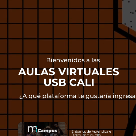
B
i
e
n
v
e
n
i
d
o
s
a
l
a
s
A
U
L
A
S
V
I
R
T
U
A
L
E
S
U
S
B
C
A
L
I
¿
A
q
u
é
p
l
a
t
a
f
o
r
m
a
t
e
g
u
s
t
a
r
í
a
i
n
g
r
e
s
a
Entornos de Aprendizaje
Digital para cursos